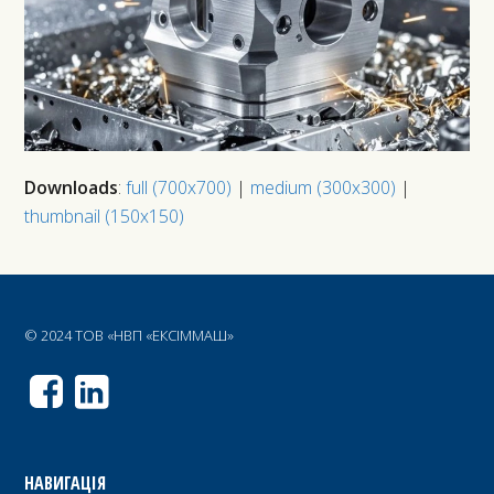
Downloads
:
full (700x700)
|
medium (300x300)
|
thumbnail (150x150)
© 2024 ТОВ «НВП «ЕКСІММАШ»
НАВИГАЦІЯ