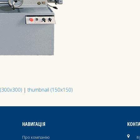
(300x300)
|
thumbnail (150x150)
НАВИГАЦІЯ
КОНТ
в
Про компанію