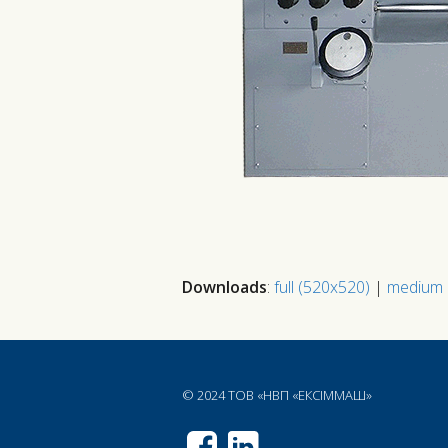
Downloads
:
full (520x520)
|
medium 
© 2024 ТОВ «НВП «ЕКСІММАШ»